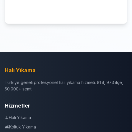
Halı Yıkama
Türkiye geneli profesyonel halı yıkama hizmeti. 81 il, 973 ilçe,
50.000+ semt.
Hizmetler
🧹
Halı Yıkama
🛋️
Koltuk Yıkama