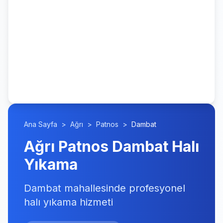
Ana Sayfa
>
Ağrı
>
Patnos
>
Dambat
Ağrı Patnos Dambat Halı
Yıkama
Dambat mahallesinde profesyonel
halı yıkama hizmeti