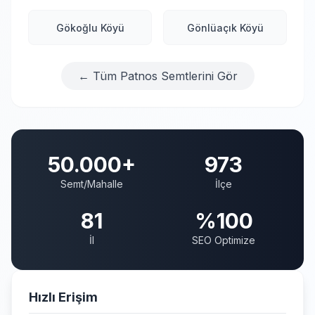
Gökoğlu Köyü
Gönlüaçık Köyü
← Tüm Patnos Semtlerini Gör
50.000+
973
Semt/Mahalle
İlçe
81
%100
İl
SEO Optimize
Hızlı Erişim