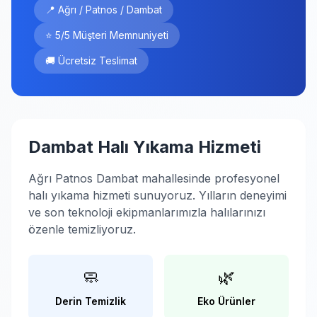
📍 Ağrı / Patnos / Dambat
⭐ 5/5 Müşteri Memnuniyeti
🚚 Ücretsiz Teslimat
Dambat Halı Yıkama Hizmeti
Ağrı Patnos Dambat mahallesinde profesyonel
halı yıkama hizmeti sunuyoruz. Yılların deneyimi
ve son teknoloji ekipmanlarımızla halılarınızı
özenle temizliyoruz.
🧼
🌿
Derin Temizlik
Eko Ürünler