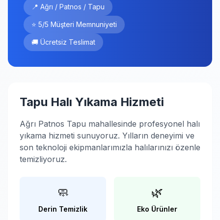
📍 Ağrı / Patnos / Tapu
⭐ 5/5 Müşteri Memnuniyeti
🚚 Ücretsiz Teslimat
Tapu Halı Yıkama Hizmeti
Ağrı Patnos Tapu mahallesinde profesyonel halı
yıkama hizmeti sunuyoruz. Yılların deneyimi ve
son teknoloji ekipmanlarımızla halılarınızı özenle
temizliyoruz.
🧼
🌿
Derin Temizlik
Eko Ürünler