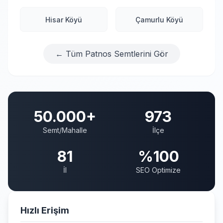
Hisar Köyü
Çamurlu Köyü
← Tüm Patnos Semtlerini Gör
50.000+
973
Semt/Mahalle
İlçe
81
%100
İl
SEO Optimize
Hızlı Erişim