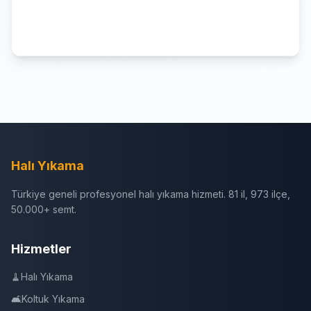
Halı Yıkama
Türkiye geneli profesyonel halı yıkama hizmeti. 81 il, 973 ilçe,
50.000+ semt.
Hizmetler
🧹
Halı Yıkama
🛋️
Koltuk Yıkama