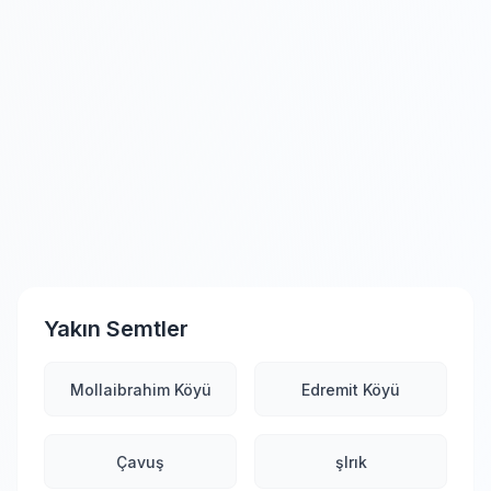
Yakın Semtler
Mollaibrahim Köyü
Edremit Köyü
Çavuş
şIrık