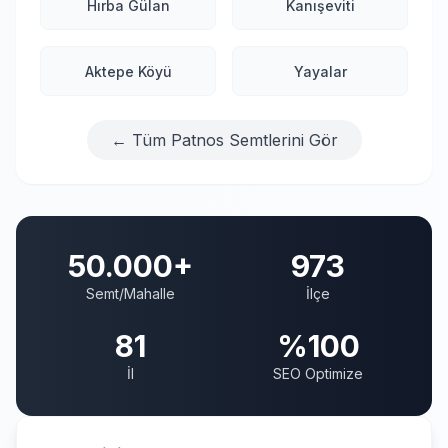
Hırba Gülan
Kanışeviti
Aktepe Köyü
Yayalar
← Tüm Patnos Semtlerini Gör
50.000+
973
Semt/Mahalle
İlçe
81
%100
İl
SEO Optimize