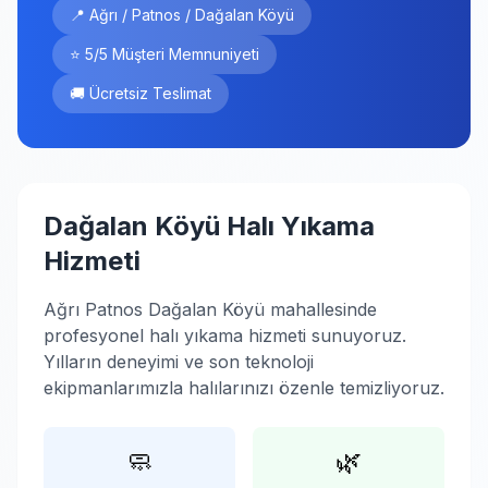
📍 Ağrı / Patnos / Dağalan Köyü
⭐ 5/5 Müşteri Memnuniyeti
🚚 Ücretsiz Teslimat
Dağalan Köyü Halı Yıkama
Hizmeti
Ağrı Patnos Dağalan Köyü mahallesinde
profesyonel halı yıkama hizmeti sunuyoruz.
Yılların deneyimi ve son teknoloji
ekipmanlarımızla halılarınızı özenle temizliyoruz.
🧼
🌿