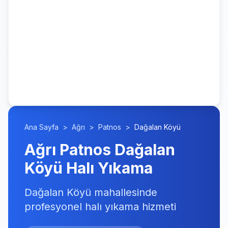
Ana Sayfa
>
Ağrı
>
Patnos
>
Dağalan Köyü
Ağrı Patnos Dağalan
Köyü Halı Yıkama
Dağalan Köyü mahallesinde
profesyonel halı yıkama hizmeti