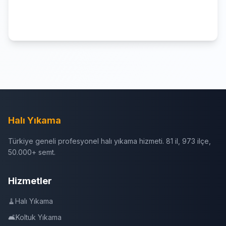
Halı Yıkama
Türkiye geneli profesyonel halı yıkama hizmeti. 81 il, 973 ilçe,
50.000+ semt.
Hizmetler
🧹
Halı Yıkama
🛋️
Koltuk Yıkama