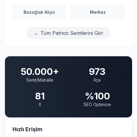
Bozoğlak Köyü
Merkez
← Tüm Patnos Semtlerini Gör
50.000+
973
Semt/Mahalle
İlçe
81
%100
İl
SEO Optimize
Hızlı Erişim