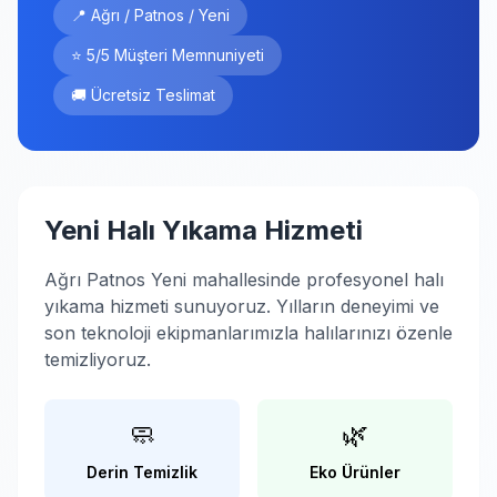
📍 Ağrı / Patnos / Yeni
⭐ 5/5 Müşteri Memnuniyeti
🚚 Ücretsiz Teslimat
Yeni Halı Yıkama Hizmeti
Ağrı Patnos Yeni mahallesinde profesyonel halı
yıkama hizmeti sunuyoruz. Yılların deneyimi ve
son teknoloji ekipmanlarımızla halılarınızı özenle
temizliyoruz.
🧼
🌿
Derin Temizlik
Eko Ürünler