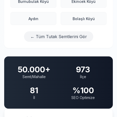
Burnubulak Köyü
Ekincek Köyü
Aydın
Bolaşlı Köyü
← Tüm Tutak Semtlerini Gör
50.000+
973
Semt/Mahalle
İlçe
81
%100
İl
SEO Optimize