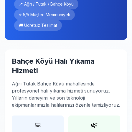
📍 Ağrı / Tutak / Bahçe Köyü
⭐ 5/5 Müşteri Memnuniyeti
🚚 Ücretsiz Teslimat
Bahçe Köyü Halı Yıkama
Hizmeti
Ağrı Tutak Bahçe Köyü mahallesinde
profesyonel halı yıkama hizmeti sunuyoruz.
Yılların deneyimi ve son teknoloji
ekipmanlarımızla halılarınızı özenle temizliyoruz.
🧼
🌿