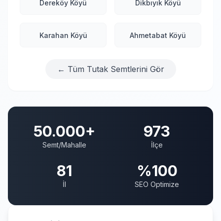
Dereköy Köyü
Dikbıyık Köyü
Karahan Köyü
Ahmetabat Köyü
← Tüm Tutak Semtlerini Gör
50.000+
973
Semt/Mahalle
İlçe
81
%100
İl
SEO Optimize