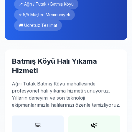
📍 Ağrı / Tutak / Batmış Köyü
⭐ 5/5 Müşteri Memnuniyeti
🚚 Ücretsiz Teslimat
Batmış Köyü Halı Yıkama
Hizmeti
Ağrı Tutak Batmış Köyü mahallesinde
profesyonel halı yıkama hizmeti sunuyoruz.
Yılların deneyimi ve son teknoloji
ekipmanlarımızla halılarınızı özenle temizliyoruz.
🧼
🌿