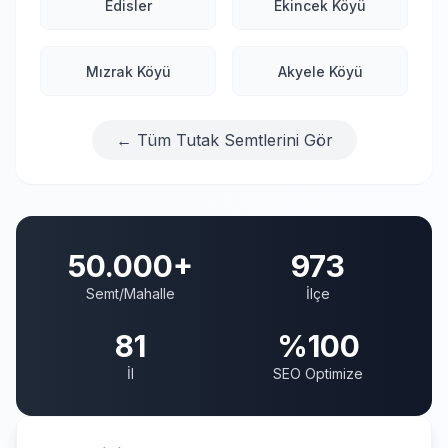
Edisler
Ekincek Köyü
Mızrak Köyü
Akyele Köyü
← Tüm Tutak Semtlerini Gör
50.000+
973
Semt/Mahalle
İlçe
81
%100
İl
SEO Optimize