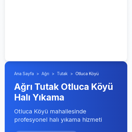
Ana Sayfa
>
Ağrı
>
Tutak
>
Otluca Köyü
Ağrı Tutak Otluca Köyü
Halı Yıkama
Otluca Köyü mahallesinde
profesyonel halı yıkama hizmeti