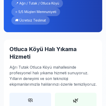
📍 Ağrı / Tutak / Otluca Köyü
⭐ 5/5 Müşteri Memnuniyeti
🚚 Ücretsiz Teslimat
Otluca Köyü Halı Yıkama
Hizmeti
Ağrı Tutak Otluca Köyü mahallesinde
profesyonel halı yıkama hizmeti sunuyoruz.
Yılların deneyimi ve son teknoloji
ekipmanlarımızla halılarınızı özenle temizliyoruz.
🧼
🌿