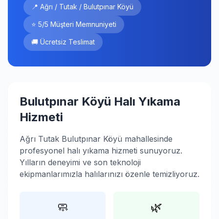
📍 Ağrı / Tutak / Bulutpınar Köyü
⭐ 5/5 Müşteri Memnuniyeti
🚚 Ücretsiz Teslimat
Bulutpınar Köyü Halı Yıkama
Hizmeti
Ağrı Tutak Bulutpınar Köyü mahallesinde
profesyonel halı yıkama hizmeti sunuyoruz.
Yılların deneyimi ve son teknoloji
ekipmanlarımızla halılarınızı özenle temizliyoruz.
🧼
🌿