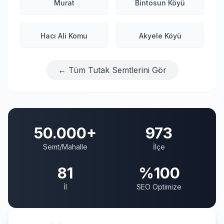
Murat
Bintosun Köyü
Hacı Ali Komu
Akyele Köyü
← Tüm Tutak Semtlerini Gör
50.000+
973
Semt/Mahalle
İlçe
81
%100
İl
SEO Optimize