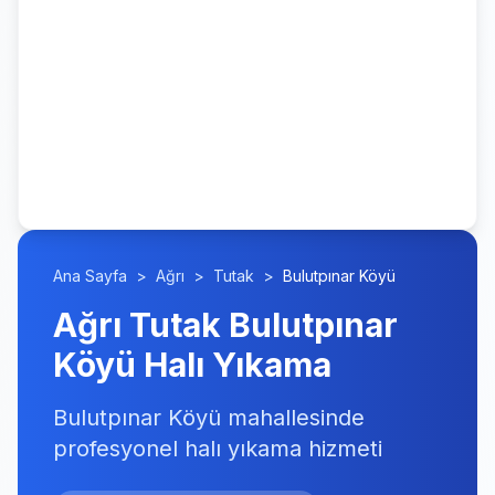
Ana Sayfa
>
Ağrı
>
Tutak
>
Bulutpınar Köyü
Ağrı Tutak Bulutpınar
Köyü Halı Yıkama
Bulutpınar Köyü mahallesinde
profesyonel halı yıkama hizmeti