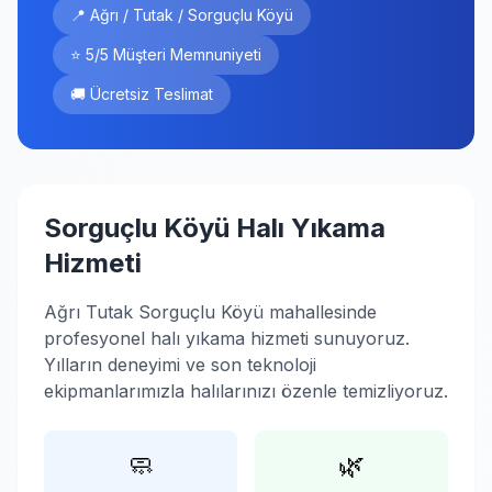
📍 Ağrı / Tutak / Sorguçlu Köyü
⭐ 5/5 Müşteri Memnuniyeti
🚚 Ücretsiz Teslimat
Sorguçlu Köyü Halı Yıkama
Hizmeti
Ağrı Tutak Sorguçlu Köyü mahallesinde
profesyonel halı yıkama hizmeti sunuyoruz.
Yılların deneyimi ve son teknoloji
ekipmanlarımızla halılarınızı özenle temizliyoruz.
🧼
🌿