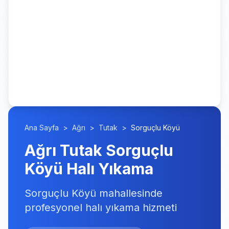
Ana Sayfa
>
Ağrı
>
Tutak
>
Sorguçlu Köyü
Ağrı Tutak Sorguçlu
Köyü Halı Yıkama
Sorguçlu Köyü mahallesinde
profesyonel halı yıkama hizmeti