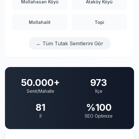
Mollahasan Köyü
Ataköy Köyü
Mollahalit
Topi
← Tüm Tutak Semtlerini Gör
50.000+
973
Semt/Mahalle
İlçe
81
%100
İl
SEO Optimize