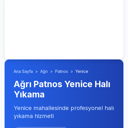
Ana Sayfa
>
Ağrı
>
Patnos
>
Yenice
Ağrı Patnos Yenice Halı
Yıkama
Yenice mahallesinde profesyonel halı
yıkama hizmeti