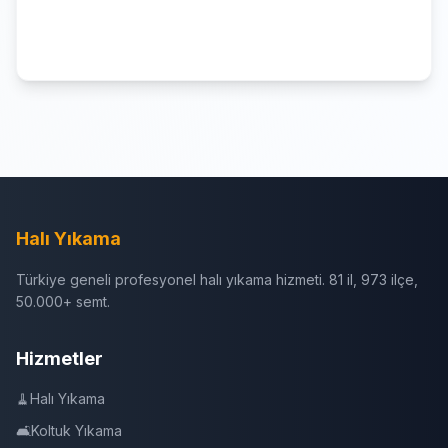
Halı Yıkama
Türkiye geneli profesyonel halı yıkama hizmeti. 81 il, 973 ilçe,
50.000+ semt.
Hizmetler
🧹
Halı Yıkama
🛋️
Koltuk Yıkama