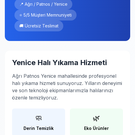
📍 Ağrı / Patnos / Yenice
⭐ 5/5 Müşteri Memnuniyeti
🚚 Ücretsiz Teslimat
Yenice Halı Yıkama Hizmeti
Ağrı Patnos Yenice mahallesinde profesyonel
halı yıkama hizmeti sunuyoruz. Yılların deneyimi
ve son teknoloji ekipmanlarımızla halılarınızı
özenle temizliyoruz.
🧼
🌿
Derin Temizlik
Eko Ürünler