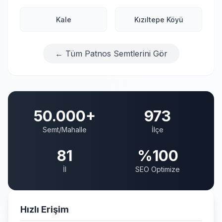
Kale
Kızıltepe Köyü
← Tüm Patnos Semtlerini Gör
50.000+
973
Semt/Mahalle
İlçe
81
%100
İl
SEO Optimize
Hızlı Erişim